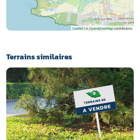
Leaflet
| ©
OpenStreetMap
contributors
Terrains similaires