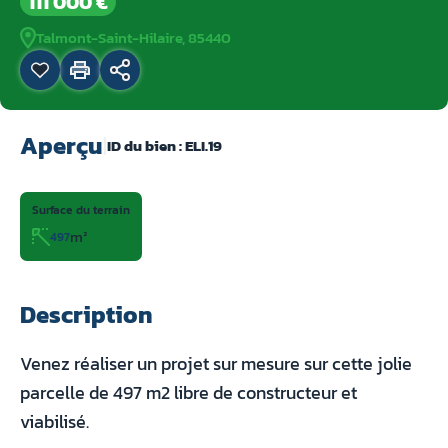
111 000 €
Talmont-Saint-Hilaire, 85440
Aperçu
|
ID du bien :
ELI.19
Surface du terrain
m²
497
Description
Venez réaliser un projet sur mesure sur cette jolie
parcelle de 497 m2 libre de constructeur et
viabilisé.