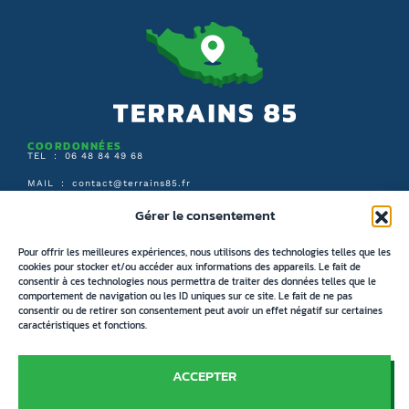
COORDONNÉES
TEL : 06 48 84 49 68
MAIL :
contact@terrains85.fr
Gérer le consentement
SUIVEZ-NOUS :
Pour offrir les meilleures expériences, nous utilisons des technologies telles que les
cookies pour stocker et/ou accéder aux informations des appareils. Le fait de
consentir à ces technologies nous permettra de traiter des données telles que le
ARBORESCENCE DU SITE
ACCUEIL
comportement de navigation ou les ID uniques sur ce site. Le fait de ne pas
consentir ou de retirer son consentement peut avoir un effet négatif sur certaines
RECHERCHER UN TERRAIN
caractéristiques et fonctions.
RECHERCHE PAR CARTE
ACCEPTER
IMMOBILIER NEUF
CONTACT