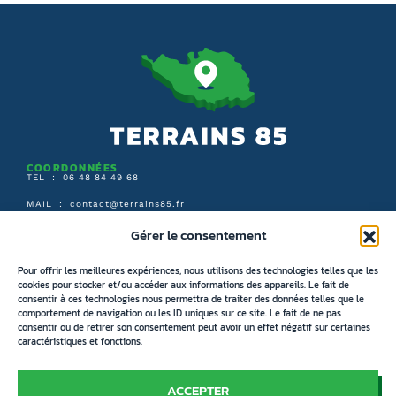
COORDONNÉES
TEL : 06 48 84 49 68
MAIL :
contact@terrains85.fr
Gérer le consentement
SUIVEZ-NOUS :
Pour offrir les meilleures expériences, nous utilisons des technologies telles que les
cookies pour stocker et/ou accéder aux informations des appareils. Le fait de
consentir à ces technologies nous permettra de traiter des données telles que le
ARBORESCENCE DU SITE
ACCUEIL
comportement de navigation ou les ID uniques sur ce site. Le fait de ne pas
consentir ou de retirer son consentement peut avoir un effet négatif sur certaines
RECHERCHER UN TERRAIN
caractéristiques et fonctions.
RECHERCHE PAR CARTE
ACCEPTER
IMMOBILIER NEUF