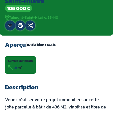
Saint-Hilaire
106 000 €
Talmont-Saint-Hilaire, 85440
Aperçu
|
ID du bien :
ELI.15
Surface du terrain
m²
436
Description
Venez réaliser votre projet immobilier sur cette
jolie parcelle à bâtir de 436 M2, viabilisé et libre de