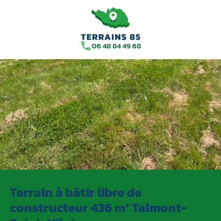
06 48 84 49 68
Terrain à bâtir libre de
constructeur 436 m² Talmont-