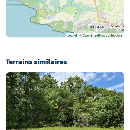
Leaflet
| ©
OpenStreetMap
contributors
Terrains similaires