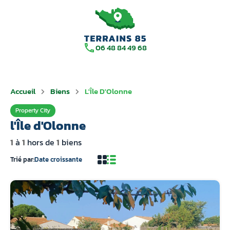
06 48 84 49 68
Accueil
Biens
L'Île D'Olonne
Property City
l'Île d'Olonne
1
à
1
hors de
1
biens
Trié par:
Date croissante